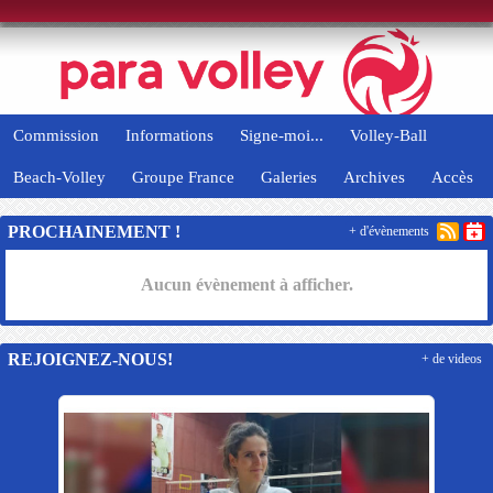
Panneau de gestion des cookies
Commission
Informations
Signe-moi...
Volley-Ball
Beach-Volley
Groupe France
Galeries
Archives
Accès
PROCHAINEMENT !
+ d'évènements
Aucun évènement à afficher.
REJOIGNEZ-NOUS!
+ de videos