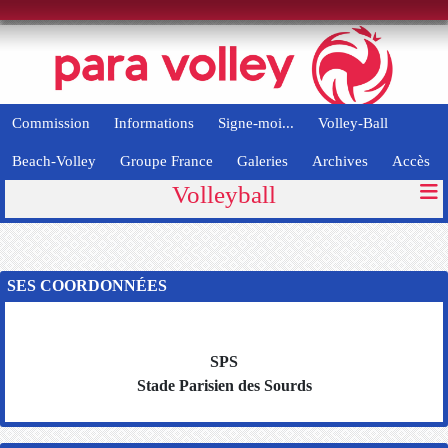
Panneau de gestion des cookies
Commission
Informations
Signe-moi...
Volley-Ball
Beach-Volley
Groupe France
Galeries
Archives
Accès
Volleyball
SES COORDONNÉES
SPS
Stade Parisien des Sourds