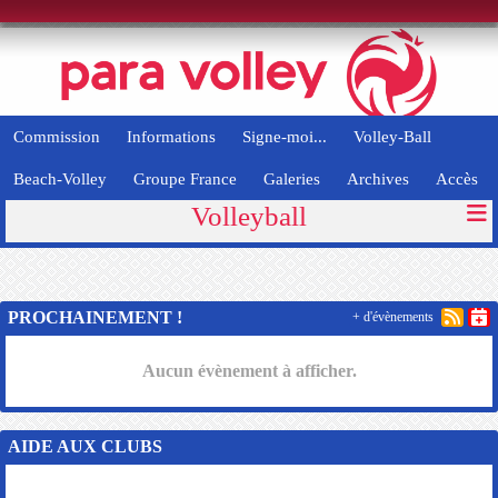
Panneau de gestion des cookies
Commission
Informations
Signe-moi...
Volley-Ball
Beach-Volley
Groupe France
Galeries
Archives
Accès
Volleyball
PROCHAINEMENT !
+ d'évènements
Aucun évènement à afficher.
AIDE AUX CLUBS