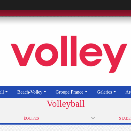
ll
Beach-Volley
Groupe France
Galeries
Ar
Volleyball
ÉQUIPES