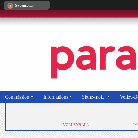
Panneau de gestion des cookies
Se connecter
Commission
Informations
Signe-moi...
Volley-Ba
VOLLEYBALL