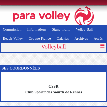
Panneau de gestion des cookies
Commission
Informations
Signe-moi...
Volley-Ball
Beach-Volley
Groupe France
Galeries
Archives
Accès
Volleyball
SES COORDONNÉES
CSSR
Club Sportif des Sourds de Rennes