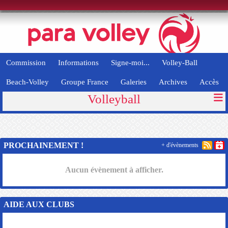
Panneau de gestion des cookies
Commission
Informations
Signe-moi...
Volley-Ball
Beach-Volley
Groupe France
Galeries
Archives
Accès
Volleyball
PROCHAINEMENT !
+ d'évènements
Aucun évènement à afficher.
AIDE AUX CLUBS