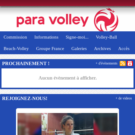
Panneau de gestion des cookies
Commission
Informations
Signe-moi...
Volley-Ball
Beach-Volley
Groupe France
Galeries
Archives
Accès
PROCHAINEMENT !
+ d'évènements
Aucun évènement à afficher.
REJOIGNEZ-NOUS!
+ de videos