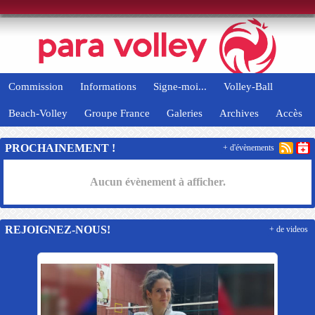
Panneau de gestion des cookies
Commission
Informations
Signe-moi...
Volley-Ball
Beach-Volley
Groupe France
Galeries
Archives
Accès
PROCHAINEMENT !
+ d'évènements
Aucun évènement à afficher.
REJOIGNEZ-NOUS!
+ de videos