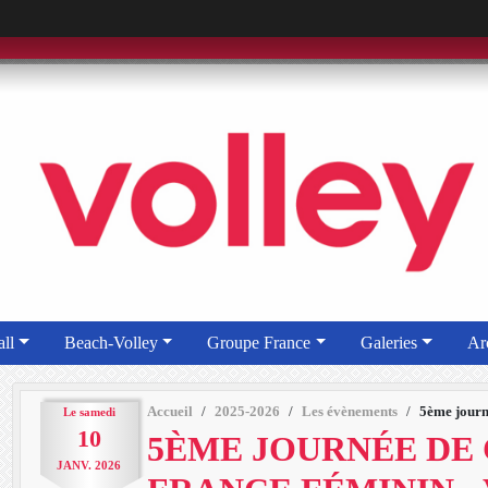
ll
Beach-Volley
Groupe France
Galeries
Ar
Accueil
2025-2026
Les évènements
5ème journ
Le
samedi
10
5ÈME JOURNÉE DE
JANV.
2026