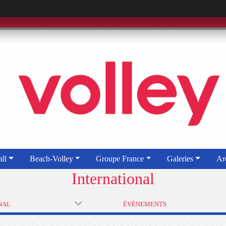
ll
Beach-Volley
Groupe France
Galeries
Ar
International
NAL
ÉVÈNEMENTS