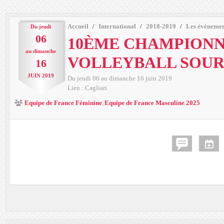
Accueil
International
2018-2019
Les évènemen
Du
jeudi
06
10ÈME CHAMPIONN
au
dimanche
VOLLEYBALL SOU
16
JUIN
2019
Du
jeudi
06
au
dimanche
16
juin
2019
Lieu :
Cagliari
Equipe de France Féminine
Equipe de France Masculine 2025