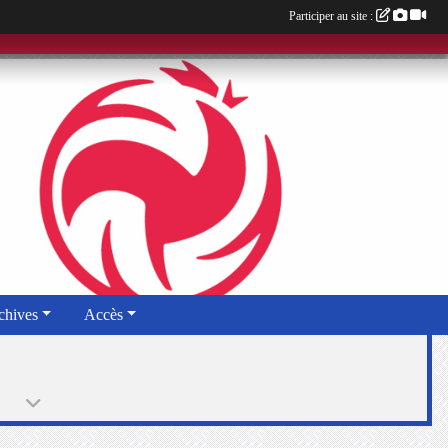
Participer au site :
chives
Accès