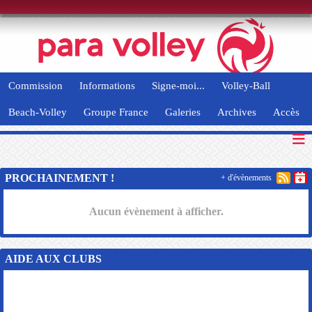
Panneau de gestion des cookies
Commission
Informations
Signe-moi...
Volley-Ball
Beach-Volley
Groupe France
Galeries
Archives
Accès
PROCHAINEMENT !
+ d'évènements
Aucun évènement à afficher.
AIDE AUX CLUBS