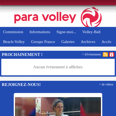
Panneau de gestion des cookies
Commission
Informations
Signe-moi...
Volley-Ball
Beach-Volley
Groupe France
Galeries
Archives
Accès
PROCHAINEMENT !
+ d'évènements
Aucun évènement à afficher.
REJOIGNEZ-NOUS!
+ de videos