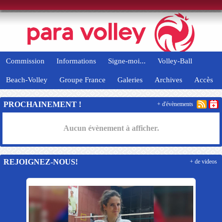
Panneau de gestion des cookies
Commission
Informations
Signe-moi...
Volley-Ball
Beach-Volley
Groupe France
Galeries
Archives
Accès
PROCHAINEMENT !
+ d'évènements
Aucun évènement à afficher.
REJOIGNEZ-NOUS!
+ de videos