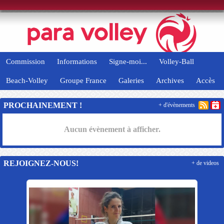
Panneau de gestion des cookies
Commission
Informations
Signe-moi...
Volley-Ball
Beach-Volley
Groupe France
Galeries
Archives
Accès
PROCHAINEMENT !
+ d'évènements
Aucun évènement à afficher.
REJOIGNEZ-NOUS!
+ de videos