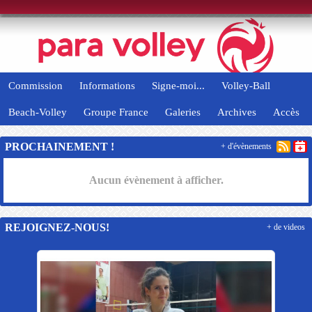
Panneau de gestion des cookies
Commission
Informations
Signe-moi...
Volley-Ball
Beach-Volley
Groupe France
Galeries
Archives
Accès
PROCHAINEMENT !
+ d'évènements
Aucun évènement à afficher.
REJOIGNEZ-NOUS!
+ de videos