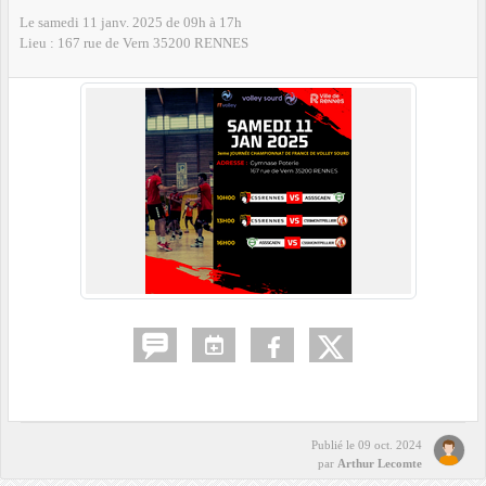
Le
samedi
11
janv.
2025
de 09h à 17h
Lieu :
167 rue de Vern
35200
RENNES
Publié le
09 oct. 2024
par
Arthur Lecomte