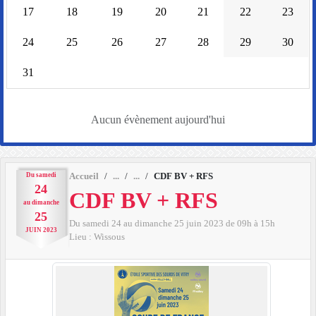
17
18
19
20
21
22
23
24
25
26
27
28
29
30
31
Aucun évènement aujourd'hui
Du
samedi
Accueil
CDF BV + RFS
24
CDF BV + RFS
au
dimanche
25
Du
samedi
24
au
dimanche
25
juin
2023
de 09h à 15h
JUIN
2023
Lieu :
Wissous