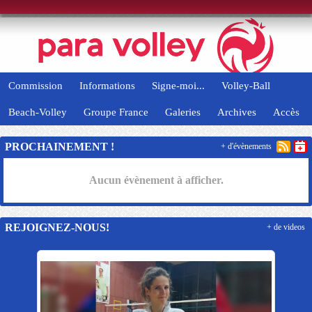
Panneau de gestion des cookies
Commission
Informations
Signe-moi...
Volley-Ball
Beach-Volley
Groupe France
Galeries
Archives
Accès
PROCHAINEMENT !
+ d'évènements
Aucun évènement à afficher.
REJOIGNEZ-NOUS!
+ de videos