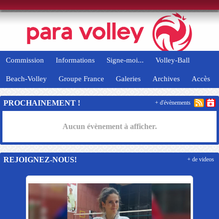
Panneau de gestion des cookies
Commission
Informations
Signe-moi...
Volley-Ball
Beach-Volley
Groupe France
Galeries
Archives
Accès
PROCHAINEMENT !
+ d'évènements
Aucun évènement à afficher.
REJOIGNEZ-NOUS!
+ de videos