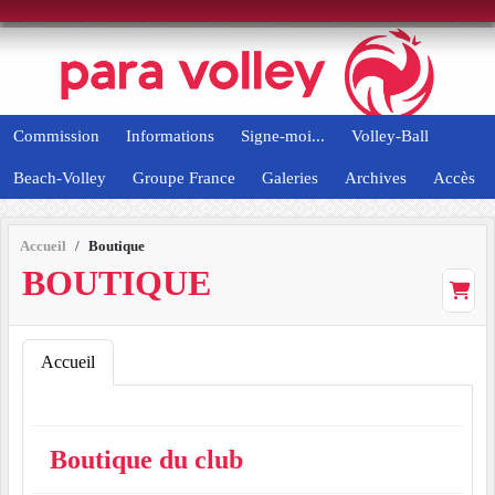
Panneau de gestion des cookies
Commission
Informations
Signe-moi...
Volley-Ball
Beach-Volley
Groupe France
Galeries
Archives
Accès
Accueil
Boutique
BOUTIQUE
Accueil
Boutique du club