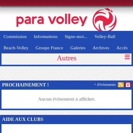
Panneau de gestion des cookies
Commission
Informations
Signe-moi...
Volley-Ball
Beach-Volley
Groupe France
Galeries
Archives
Accès
Autres
PROCHAINEMENT !
+ d'évènements
Aucun évènement à afficher.
AIDE AUX CLUBS