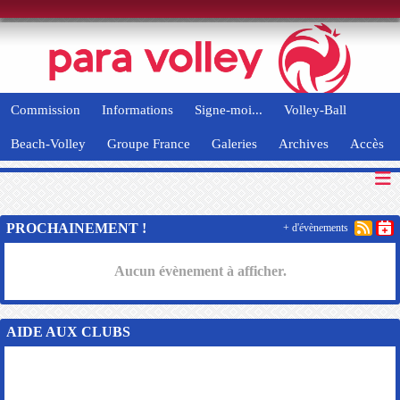
Panneau de gestion des cookies
Commission
Informations
Signe-moi...
Volley-Ball
Beach-Volley
Groupe France
Galeries
Archives
Accès
PROCHAINEMENT !
+ d'évènements
Aucun évènement à afficher.
AIDE AUX CLUBS