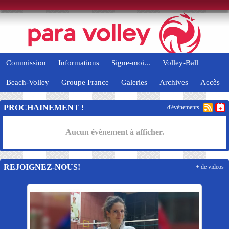
Panneau de gestion des cookies
Commission
Informations
Signe-moi...
Volley-Ball
Beach-Volley
Groupe France
Galeries
Archives
Accès
PROCHAINEMENT !
+ d'évènements
Aucun évènement à afficher.
REJOIGNEZ-NOUS!
+ de videos