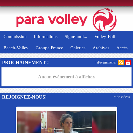
Panneau de gestion des cookies
Commission
Informations
Signe-moi...
Volley-Ball
Beach-Volley
Groupe France
Galeries
Archives
Accès
PROCHAINEMENT !
+ d'évènements
Aucun évènement à afficher.
REJOIGNEZ-NOUS!
+ de videos