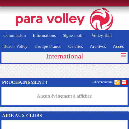
Panneau de gestion des cookies
Commission
Informations
Signe-moi...
Volley-Ball
Beach-Volley
Groupe France
Galeries
Archives
Accès
International
PROCHAINEMENT !
+ d'évènements
Aucun évènement à afficher.
AIDE AUX CLUBS