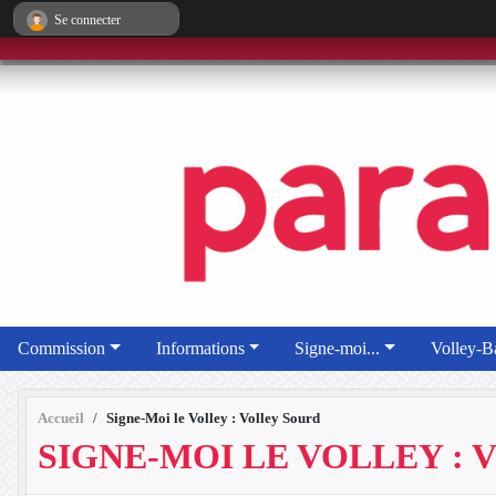
Panneau de gestion des cookies
Se connecter
Commission
Informations
Signe-moi...
Volley-Ba
Accueil
Signe-Moi le Volley : Volley Sourd
SIGNE-MOI LE VOLLEY :