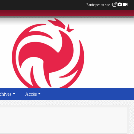
Participer au site :
chives
Accès