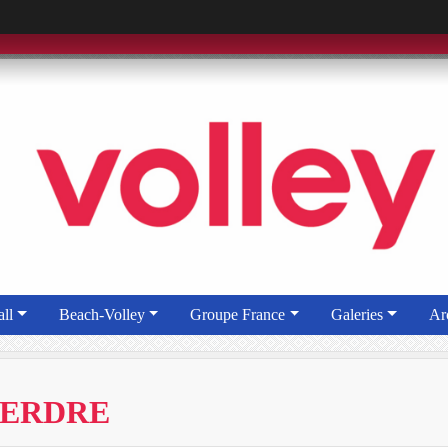
ll
Beach-Volley
Groupe France
Galeries
Ar
PERDRE