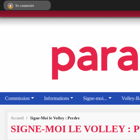
Panneau de gestion des cookies
Se connecter
Commission
Informations
Signe-moi...
Volley-Ba
Accueil
Signe-Moi le Volley : Perdre
SIGNE-MOI LE VOLLEY : 