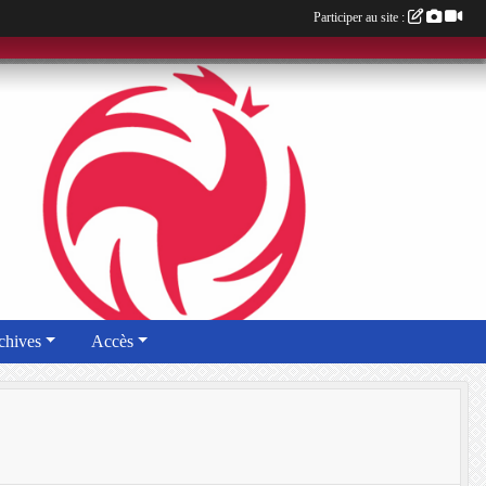
Participer au site :
chives
Accès