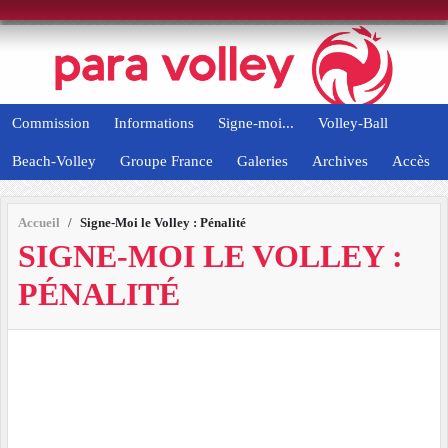
Panneau de gestion des cookies
Commission
Informations
Signe-moi...
Volley-Ball
Beach-Volley
Groupe France
Galeries
Archives
Accès
Accueil
Signe-Moi le Volley : Pénalité
SIGNE-MOI LE VOLLEY :
PÉNALITÉ