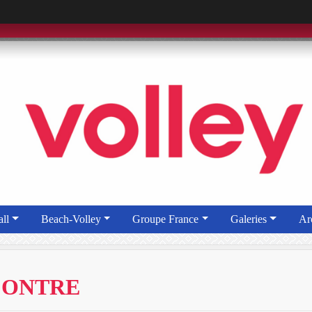
ll
Beach-Volley
Groupe France
Galeries
Ar
 CONTRE