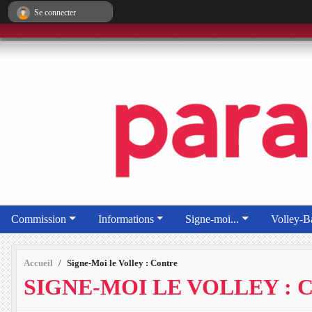
Panneau de gestion des cookies
Se connecter
Commission
Informations
Signe-moi...
Volley-Ba
Accueil
Signe-Moi le Volley : Contre
SIGNE-MOI LE VOLLEY :