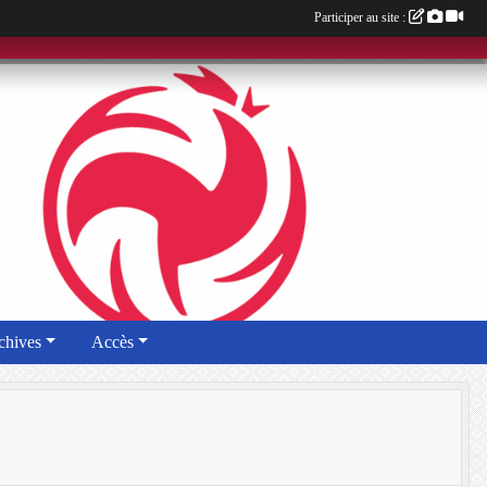
Participer au site :
chives
Accès