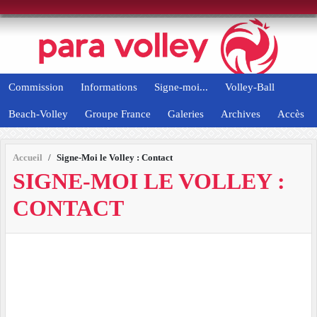
Panneau de gestion des cookies
Commission
Informations
Signe-moi...
Volley-Ball
Beach-Volley
Groupe France
Galeries
Archives
Accès
Accueil
Signe-Moi le Volley : Contact
SIGNE-MOI LE VOLLEY :
CONTACT