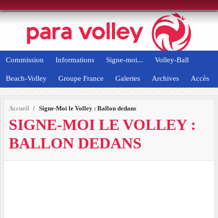
Panneau de gestion des cookies
Commission
Informations
Signe-moi...
Volley-Ball
Beach-Volley
Groupe France
Galeries
Archives
Accès
Accueil
Signe-Moi le Volley : Ballon dedans
SIGNE-MOI LE VOLLEY :
BALLON DEDANS