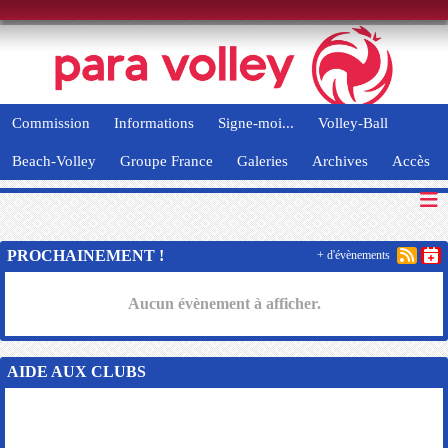
Panneau de gestion des cookies
Commission
Informations
Signe-moi...
Volley-Ball
Beach-Volley
Groupe France
Galeries
Archives
Accès
PROCHAINEMENT !
+ d'évènements
Aucun évènement à afficher.
AIDE AUX CLUBS