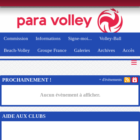
Panneau de gestion des cookies
Commission
Informations
Signe-moi...
Volley-Ball
Beach-Volley
Groupe France
Galeries
Archives
Accès
PROCHAINEMENT !
+ d'évènements
Aucun évènement à afficher.
AIDE AUX CLUBS